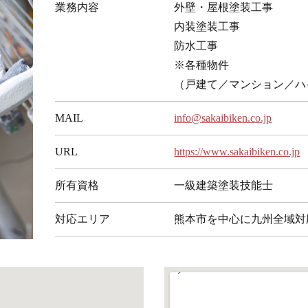
業務内容
外壁・屋根塗装工事
内装塗装工事
防水工事
※各種物件
（戸建て／マンション／ハ
MAIL
info@sakaibiken.co.jp
URL
https://www.sakaibiken.co.jp​
所有資格
一級建築塗装技能士
対応エリア
熊本市を中心に九州全域対